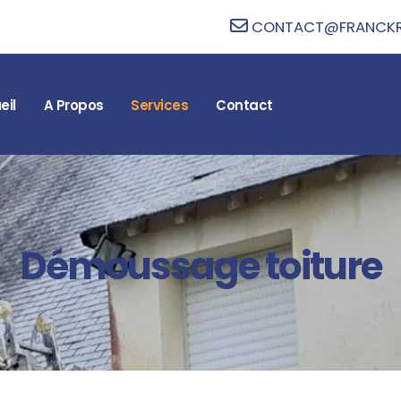
CONTACT@FRANCKRE
eil
A Propos
Services
Contact
Démoussage toiture